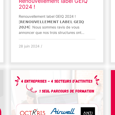
Renouvellement label GEIQ
2024 !
Renouvellement label GEIQ 2024 !
[𝗥𝗘𝗡𝗢𝗨𝗩𝗘𝗟𝗟𝗘𝗠𝗘𝗡𝗧 𝗟𝗔𝗕𝗘𝗟 𝗚𝗘𝗜𝗤
𝟮𝟬𝟮𝟰] Nous sommes ravis de vous
annoncer que nos trois structures ont…
28 juin 2024
/