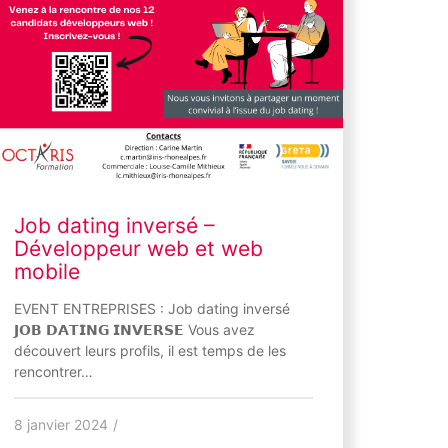
Job dating inversé –
Développeur web et web
mobile
EVENT ENTREPRISES : Job dating inversé
𝗝𝗢𝗕 𝗗𝗔𝗧𝗜𝗡𝗚 𝗜𝗡𝗩𝗘𝗥𝗦𝗘 Vous avez
découvert leurs profils, il est temps de les
rencontrer…
8 janvier 2024
/