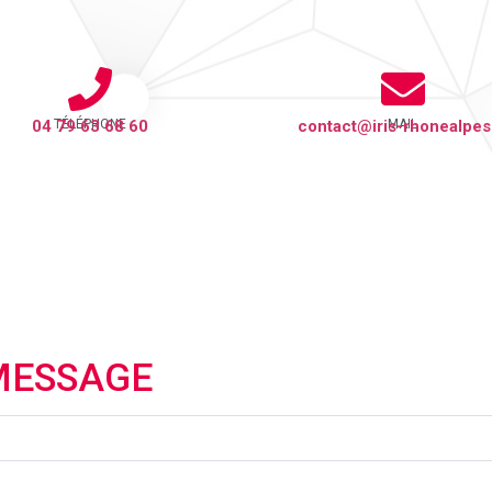
04 79 63 68 60
TÉLÉPHONE
contact@iris-rhonealpes.
MAIL
MESSAGE