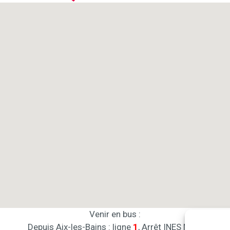
Venir en bus :
Depuis Aix-les-Bains : ligne
1
, Arrêt INES Nord