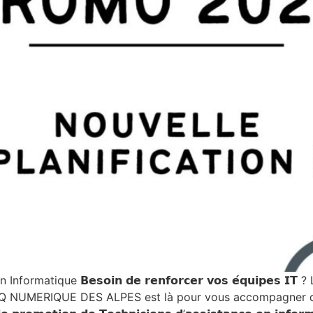
ique 𝗕𝗲𝘀𝗼𝗶𝗻 𝗱𝗲 𝗿𝗲𝗻𝗳𝗼𝗿𝗰𝗲𝗿 𝘃𝗼𝘀 𝗲́𝗾𝘂𝗶𝗽𝗲𝘀 𝗜
 GEIQ NUMERIQUE DES ALPES est là pour vous accompagner 