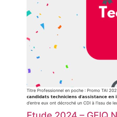
Titre Professionnel en poche : Promo TAI 2024 
𝗰𝗮𝗻𝗱𝗶𝗱𝗮𝘁𝘀 𝘁𝗲𝗰𝗵𝗻𝗶𝗰𝗶𝗲𝗻𝘀 𝗱’𝗮𝘀𝘀𝗶𝘀𝘁
d’entre eux ont décroché un CDI à l’issu de le
Etude 2024 – GEIQ 