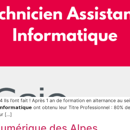
Ils l’ont fait ! Après 1 an de formation en alternance au se
𝗮𝗻𝗰𝗲 𝗲𝗻 𝗶𝗻𝗳𝗼𝗿𝗺𝗮𝘁𝗶𝗾𝘂𝗲 ont obtenu leur Titre Professionne
ur […]
Numérique des Alpes