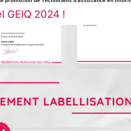
𝘁𝗶𝗼𝗻 𝗱𝗲 𝗧𝗲𝗰𝗵𝗻𝗶𝗰𝗶𝗲𝗻𝘀 𝗱’𝗮𝘀𝘀𝗶𝘀𝘁𝗮𝗻𝗰𝗲 𝗲𝗻 𝗶𝗻𝗳𝗼𝗿𝗺
l GEIQ 2024 !