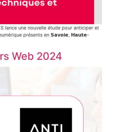
ance une nouvelle étude pour anticiper et
ique présents en 𝗦𝗮𝘃𝗼𝗶𝗲, 𝗛𝗮𝘂𝘁𝗲-
urs Web 2024