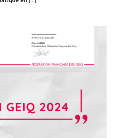
𝗮𝘁𝗶𝗾𝘂𝗲 𝗲𝗻 […]