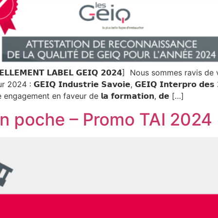
𝗟𝗟𝗘𝗠𝗘𝗡𝗧 𝗟𝗔𝗕𝗘𝗟 𝗚𝗘𝗜𝗤 𝟮𝟬𝟮𝟰] Nous sommes ravis
𝗤 𝗜𝗻𝗱𝘂𝘀𝘁𝗿𝗶𝗲 𝗦𝗮𝘃𝗼𝗶𝗲, 𝗚𝗘𝗜𝗤 𝗜𝗻𝘁𝗲𝗿𝗽𝗿𝗼 𝗱𝗲𝘀 𝟮 𝗦𝗮
gagement en faveur de 𝗹𝗮 𝗳𝗼𝗿𝗺𝗮𝘁𝗶𝗼𝗻, 𝗱𝗲 […]
 en poche – Promo TAI 2024