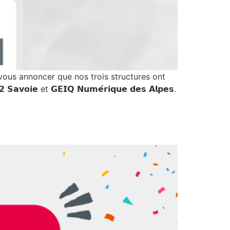
 de vous annoncer que nos trois structures ont
𝘃𝗼𝗶𝗲 et 𝗚𝗘𝗜𝗤 𝗡𝘂𝗺𝗲́𝗿𝗶𝗾𝘂𝗲 𝗱𝗲𝘀 𝗔𝗹𝗽𝗲𝘀.