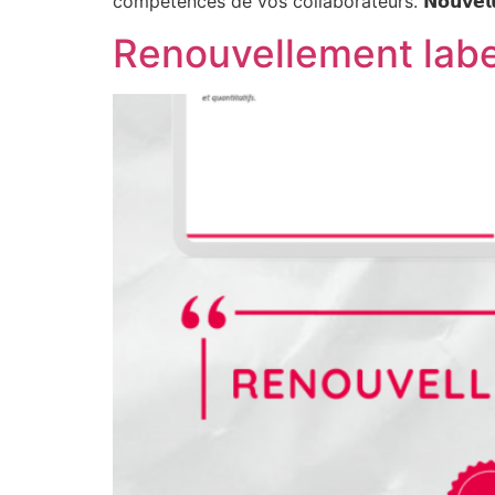
compétences de vos collaborateurs. 𝗡𝗼𝘂𝘃𝗲𝗹𝗹𝗲 𝗽𝗿𝗼𝗺
Renouvellement labe