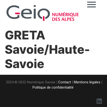
GRETA
Savoie/Haute-
Savoie
2024 © GEIQ Numérique Savoie |
Contact
|
Mentions légales
|
Politique de confidentialité